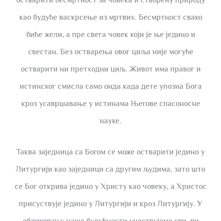
остварити бесмртност за човека и створену природу
као будуће васкрсење из мртвих. Бесмртност свако
биће жели, а пре свега човек који је ње једино и
свестан. Без остварења овог циља није могуће
остварити ни претходни циљ. Живот има правог и
истинског смисла само онда када дете упозна Бога
кроз усавршавање у истинама Његове спасоносне
науке.
Таква заједница са Богом се може остварити једино у
Литургији као заједници са другим људима, зато што
се Бог открива једино у Христу као човеку, а Христос
присуствује једино у Литургији и кроз Литургију. У