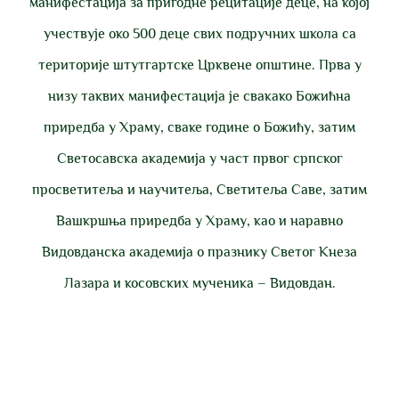
манифестација за пригодне рецитације деце, на којој
учествује око 500 деце свих подручних школа са
територије штутгартске Црквене општине. Прва у
низу таквих манифестација је свакако Божићна
приредба у Храму, сваке године о Божићу, затим
Светосавска академија у част првог српског
просветитеља и научитеља, Светитеља Саве, затим
Вашкршња приредба у Храму, као и наравно
Видовданска академија о празнику Светог Кнеза
Лазара и косовских мученика – Видовдан.