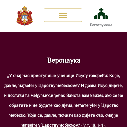
Богослужења
Историја цркве
Веронаука
„У онај час приступише ученици Исусу говорећи: Ко је,
дакле, највећи у Царству небескоме? И дозва Исус дијете,
и постави га међу њих,и рече: Заиста вам кажем, ако се не
обратите и не будете као дјеца, нећете ући у Царство
небеско. Који се, дакле, понизи као дијете ово, онај је
највећи у Царству нсбеском“
(Мт. 18, 1-4).