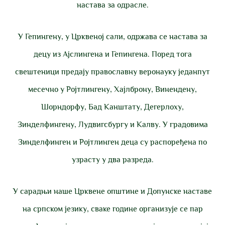
настава за одрасле.
У Гепингену, у Црквеној сали, одржава се настава за
децу из Ајслингена и Гепингена. Поред тога
свештеници предају православну веронауку једанпут
месечно у Ројтлингену, Хајлброну, Винендену,
Шорндорфу, Бад Канштату, Дегерлоху,
Зинделфингену, Лудвигсбургу и Калву. У градовима
Зинделфинген и Ројтлинген деца су распоређена по
узрасту у два разреда.
У сарадњи наше Црквене општине и Допунске наставе
на српском језику, сваке године организује се пар