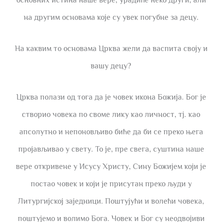
основних истина наше вере, урадиће неко други, али
на другим основама које су увек погубне за децу.
На каквим то основама Црква жели да васпита своју и
вашу децу?
Црква полази од тога да је човек икона Божија. Бог је
створио човека по своме лику као личност, тј. као
апсолутно и непоновљиво биће да би се преко њега
пројављивао у свету. То је, пре свега, суштина наше
вере откривене у Исусу Христу, Сину Божијем који је
постао човек и који је присутан преко људи у
Литургијској заједници. Поштујући и волећи човека,
поштујемо и волимо Бога. Човек и Бог су неодвојиви