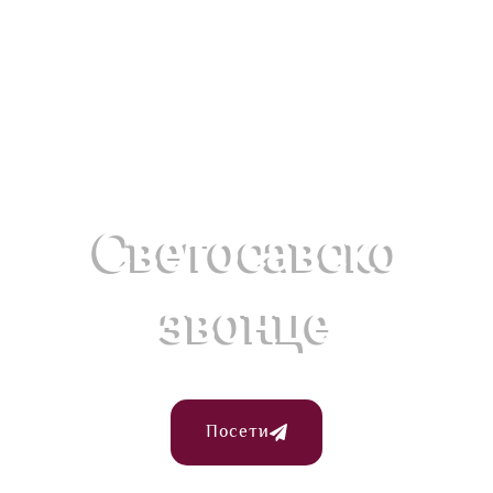
Посетите наше
Светосавско
звонце
Посети