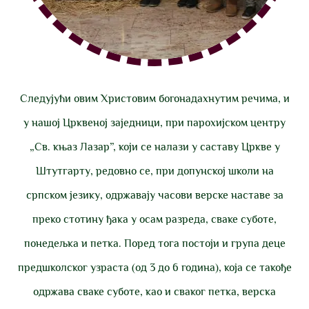
Следујући овим Христовим богонадахнутим речима, и
у нашој Црквеној заједници, при парохијском центру
„Св. књаз Лазар”, који се налази у саставу Цркве у
Штутгарту, редовно се, при допунској школи на
српском језику, одржавају часови верске наставе за
преко стотину ђака у осам разреда, сваке суботе,
понедељка и петка. Поред тога постоји и група деце
предшколског узраста (од 3 до 6 година), која се такође
одржава сваке суботе, као и сваког петка, верска