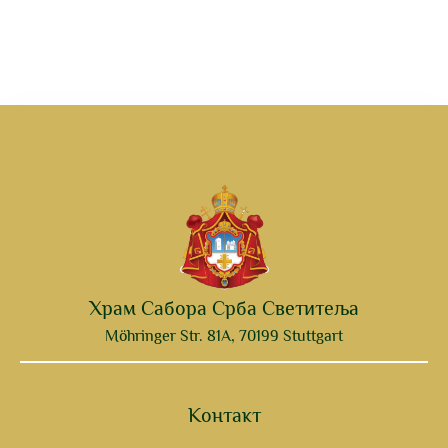
Храм Сабора Срба Светитеља
Möhringer Str. 81A, 70199 Stuttgart
Контакт