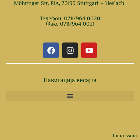
Möhringer Str. 81A, 70199 Stuttgart – Heslach
Телефон. 0711/964 0020
Факс 0711/964 0021
F
I
Y
a
n
o
c
s
u
e
t
t
b
a
u
Навигација весајта
o
g
b
o
r
e
k
a
m
Impressum