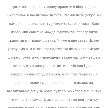
приликом поласка у школу правите избор за даље
школовање и васпитање детета. Размислите добро, на
вама и на вашем детету је велика одговорност. Ваш
избор или савет ће можда суштински определити
животни пут вашег детета. У име наше свете Цркве
упућујемо вам стога ово пастирско писмо са намером
да вам помогнемо у доношењу важне одлуке у вашем
животу и у животу вашег детета. Ми као Црква,
заједно са вама родитељима, а уз пристанак ваше
деце, позвани смо данас више него икада, да
васпитавамо децу за боље сутра и њихово и наше. Ако
то ми не урадимо, тј. ако не васпитамо децу у духу