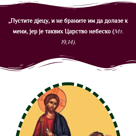
„Пустите дјецу, и не браните им да долазе к
мени, јер је таквих Царство небеско (
Мт.
19,14).