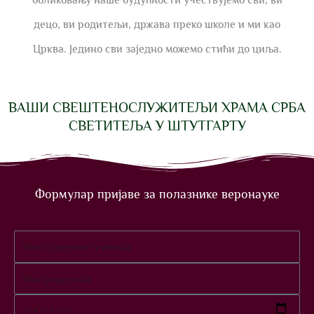
обликовању наше будућности учествујемо сви, ви
децо, ви родитељи, држава преко школе и ми као
Црква. Једино сви заједно можемо стићи до циља.
ВАШИ СВЕШТЕНОСЛУЖИТЕЉИ ХРАМА СРБА
СВЕТИТЕЉА У ШТУТГАРТУ
Формулар пријаве за полазнике веронауке