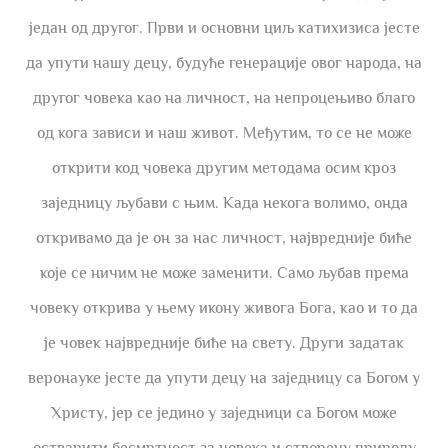
један од другог. Први и основни циљ катихизиса јесте
да упути нашу децу, будуће генерације овог народа, на
другог човека као на личност, на непроцењиво благо
од кога зависи и наш живот. Међутим, то се не може
открити код човека другим методама осим кроз
заједницу љубави с њим. Када некога волимо, онда
откривамо да је он за нас личност, највредније биће
које се ничим не може заменити. Само љубав према
човеку открива у њему икону живога Бога, као и то да
је човек највредније биће на свету. Други задатак
веронауке јесте да упути децу на заједницу са Богом у
Христу, јер се једино у заједници са Богом може