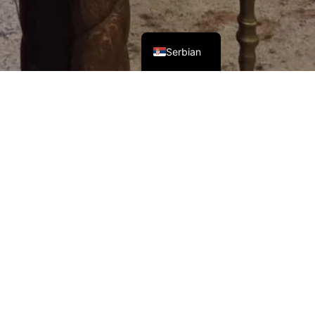
German
Serbian
обележава спомен на Светог мученика Трифуна, и
задушне суботе у току године које је прописала
отојереј Миленко Бакмаз, уз саслужење ђакона
наше упокојене.