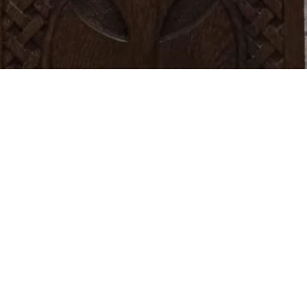
а Света, Саборна и Апостолска Црква молитвено 
ење и живот вечни – задушнице, једне од четири 
наша Света Црква.
у служена је Света Литургија, коју је служио пр
 По заамвоној молитви одслужен је помен за све 