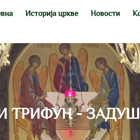
овна
Историја цркве
Новости
К
И ТРИФУН - ЗАДУ