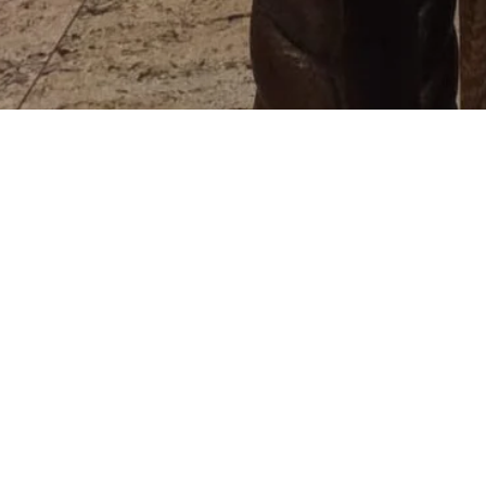
У суботу, 14. фебруара 2026. године, када наш
спомен на све наше упокојене у нади на Васкрс
У Храму Сабора српских светитеља у Штутгарт
Бојана Јарића.