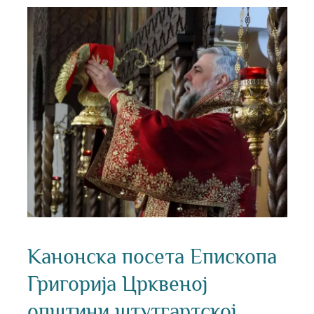
Канонска
посета
Епископа
Григорија
Црквеној
општини
штутгартској
Канонска посета Епископа
Григорија Црквеној
општини штутгартској