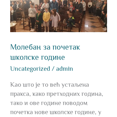
почетак
школске
године
Молебан за почетак
школске године
Uncategorized
/
admin
Као што је то већ устаљена
пракса, како претходних година,
тако и ове године поводом
почетка нове школске године, у