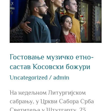
етно-
састав
Косовски
божури
Гостовање музичко етно-
састав Косовски божури
Uncategorized
/
admin
На недељном Литургијском
сабрању, у Цркви Сабора Срба
Светитеља у Штутгарту, 23.