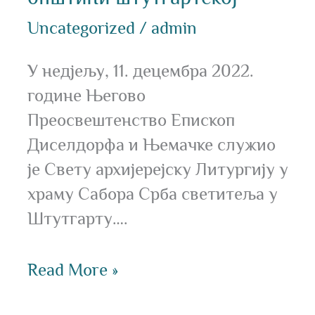
Uncategorized
/
admin
У недјељу, 11. децембра 2022.
године Његово
Преосвештенство Епископ
Диселдорфа и Њемачке служио
је Свету архијерејску Литургију у
храму Сабора Срба светитеља у
Штутгарту….
Read More »