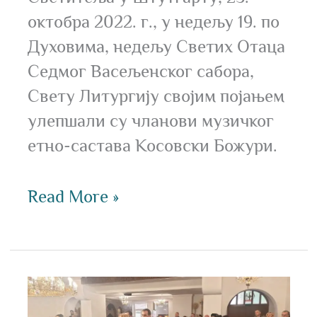
октобра 2022. г., у недељу 19. по
Духовима, недељу Светих Отаца
Седмог Васељенског сабора,
Свету Литургију својим појањем
улепшали су чланови музичког
етно-састава Косовски Божури.
Read More »
Молебан
за