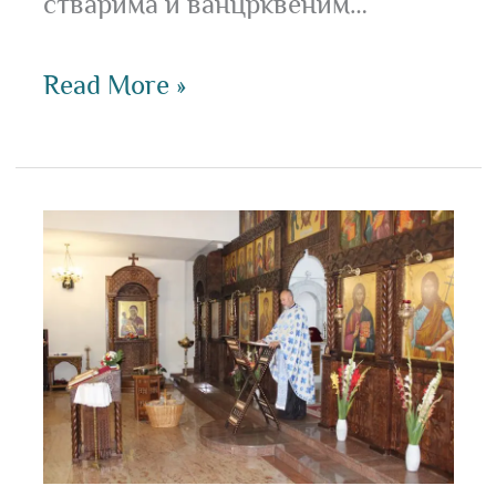
стварима и ванцрквеним…
Read More »
Молебан
за
почетак
школске
године.