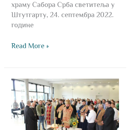
храму Сабора Срба светитеља у
Штутгарту, 24. септембра 2022.
године
Read More »
Прослављена
храмовна
слава
у
Штутгарту