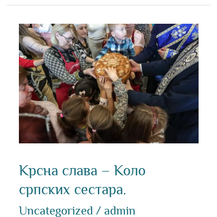
Крснa
славa
–
Коло
српских
сестара.
Крснa славa – Коло
српских сестара.
Uncategorized
/
admin