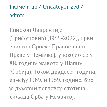
1 коментар
/
Uncategorized
/
admin
Епископ Лаврентије
(Трифуновић) (1935-2022), први
епископ Српске Православне
Цркве у Немачкој, упокојио се у
88. години живота у Шапцу
(Србија). Током двадесет година,
између 1969. и 1989. године, био
је духовни поглавар стотина
хиљада Срба у Немачкој.