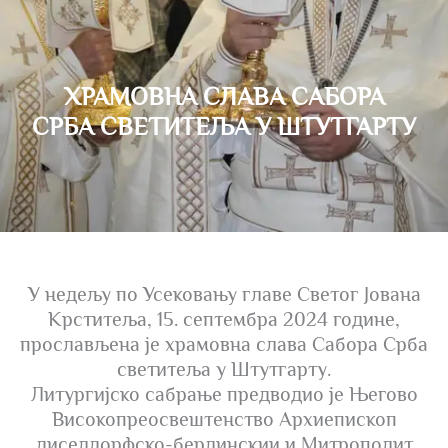
ХРАМОВНА СЛАВА САБОРА
СРБА СВЕТИТЕЉА У ШТУТГАРТУ
У недељу по Усековању главе Светог Јована
Крститеља, 15. септембра 2024 године,
прослављена је храмовна слава Сабора Срба
светитеља у Штутгарту.
Литургијско сабрање предводио је Његово
Високопреосвештенство Архиепископ
диселдорфско-берлинскии и Митрополит