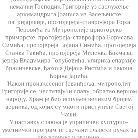
немачки Господин Григорије уз саслужење
архимандрита Јоаниса из Васељенске
патријаршије, протојереја-ставрофора Гојка
Перовића из Митрополије црногорско
приморске, протојереја-ставрофора Борисава
Симића, протојереја Бојана Симића, протојереја
Станка Ракића, протојереја Миленка Бакмаза,
јереја Владимира Голубовића, клирика епархије
браничевске, ђакона Дејана Ристића и ћакона
Бојана Јарића.
Након произнесеног Јеванђеља, митрополит
Григорије се, честитајући славу, обратио верном
народу. Храм је био испуњен великим бројем
верника, од којих су многи приступили Светој
Чаши.
У наставку славља је уприличен културно-
уметнички програм те свечани славски ручак за
све вернике и званице.