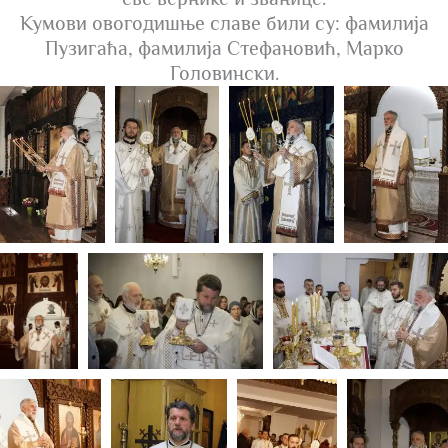
Кумови овогодишње славе били су: фамилија
Пузигаћа, фамилија Стефановић, Марко
Головински.