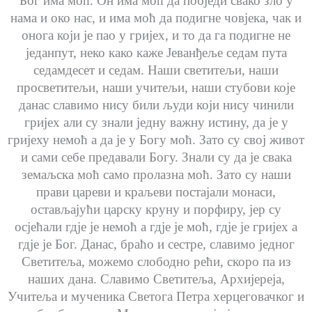
Бог има моћ. Он има моћ да побједи свако зло у
нама и око нас, и има моћ да подигне човјека, чак и
онога који је пао у гријех, и то да га подигне не
једанпут, неко како каже Јеванђеље седам пута
седамдесет и седам. Наши светитељи, наши
просветитељи, наши учитељи, наши стубови које
данас славимо нису били људи који нису чинили
гријех али су знали једну важну истину, да је у
гријеху немоћ а да је у Богу моћ. Зато су свој живот
и сами себе предавали Богу. Знали су да је свака
земаљска моћ само пролазна моћ. Зато су наши
прави цареви и краљеви постајали монаси,
остављајући царску круну и порфиру, јер су
осјећали гдје је немоћ а гдје је моћ, гдје је гријех а
гдје је Бог. Данас, браћо и сестре, славимо једног
Светитеља, можемо слободно рећи, скоро па из
наших дана. Славимо Светитеља, Архијереја,
Учитеља и мученика Светога Петра херцеговачког и