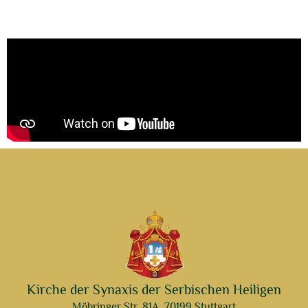
Kirche der Synaxis der Serbischen Heiligen
Möhringer Str. 81A, 70199 Stuttgart