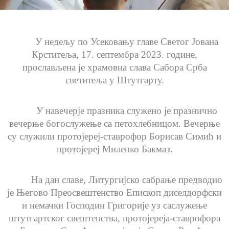
У недељу по Усековању главе Светог Јована
Крститеља, 17. септембра 2023. године,
прослављена је храмовна слава Сабора Срба
светитеља у Штутгарту.
У навечерје празника служено је празнично
вечерње богослужење са петохлебницом. Вечерње
су служили протојереј-ставрофор Борисав Симић и
протојереј Миленко Бакмаз.
На дан славе, Литургијско сабрање предводио
је Његово Преосвештенство Епископ диселдорфски
и немачки Господин Григорије уз саслужење
штутгартског свештенства, протојереја-ставрофора