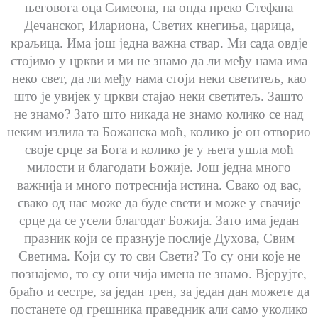
његовога оца Симеона, па онда преко Стефана
Дечанског, Илариона, Светих кнегиња, царица,
краљица. Има још једна важна ствар. Ми сада овдје
стојимо у цркви и ми не знамо да ли међу нама има
неко свет, да ли међу нама стоји неки светитељ, као
што је увијек у цркви стајао неки светитељ. Зашто
не знамо? Зато што никада не знамо колико се над
неким излила та Божанска моћ, колико је он отворио
своје срце за Бога и колико је у њега ушла моћ
милости и благодати Божије. Још једна много
важнија и много потреснија истина. Свако од вас,
свако од нас може да буде свети и може у свачије
срце да се усели благодат Божија. Зато има један
празник који се празнује послије Духова, Свим
Светима. Који су то сви Свети? То су они које не
познајемо, то су они чија имена не знамо. Вјерујте,
браћо и сестре, за један трен, за један дан можете да
постанете од грешника праведник али само уколико