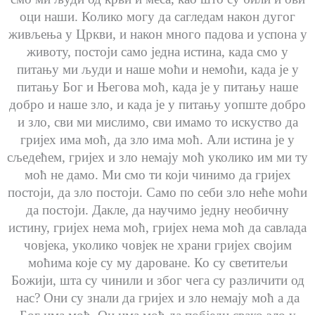
оци наши. Колико могу да сагледам након дугог
живљења у Цркви, и након много падова и успона у
животу, постоји само једна истина, када смо у
питању ми људи и наше моћи и немоћи, када је у
питању Бог и Његова моћ, када је у питању наше
добро и наше зло, и када је у питању уопште добро
и зло, сви ми мислимо, сви имамо то искуство да
гријех има моћ, да зло има моћ. Али истина је у
сљедећем, гријех и зло немају моћ уколико им ми ту
моћ не дамо. Ми смо ти који чинимо да гријех
постоји, да зло постоји. Само по себи зло неће моћи
да постоји. Дакле, да научимо једну необичну
истину, гријех нема моћ, гријех нема моћ да савлада
човјека, уколико човјек не храни гријех својим
моћима које су му дароване. Ко су светитељи
Божији, шта су чинили и због чега су различити од
нас? Они су знали да гријех и зло немају моћ а да