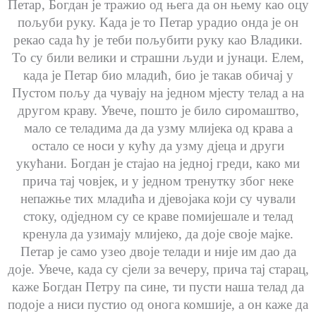
Петар, Богдан је тражио од њега да он њему као оцу
пољуби руку. Када је то Петар урадио онда је он
рекао сада ћу је теби пољубити руку као Владики.
То су били велики и страшни људи и јунаци. Елем,
када је Петар био младић, био је такав обичај у
Пустом пољу да чувају на једном мјесту телад а на
другом краву. Увече, пошто је било сиромаштво,
мало се теладима да да узму млијека од крава а
остало се носи у кућу да узму дјеца и други
укућани. Богдан је стајао на једној греди, како ми
прича тај човјек, и у једном тренутку због неке
непажње тих младића и дјевојака који су чували
стоку, одједном су се краве помијешале и телад
кренула да узимају млијеко, да доје своје мајке.
Петар је само узео двоје телади и није им дао да
доје. Увече, када су сјели за вечеру, прича тај старац,
каже Богдан Петру па сине, ти пусти наша телад да
подоје а ниси пустио од онога комшије, а он каже да