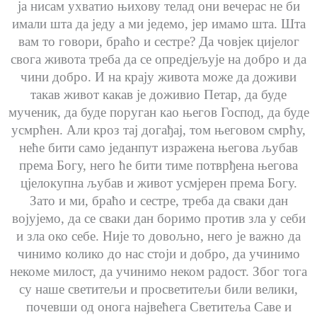
ја нисам ухватио њихову телад они вечерас не би
имали шта да једу а ми једемо, јер имамо шта. Шта
вам то говори, браћо и сестре? Да човјек цијелог
свога живота треба да се опредјељује на добро и да
чини добро. И на крају живота може да доживи
такав живот какав је доживио Петар, да буде
мученик, да буде поруган као његов Господ, да буде
усмрћен. Али кроз тај догађај, том његовом смрћу,
неће бити само једанпут изражена његова љубав
према Богу, него ће бити тиме потврђена његова
цјелокупна љубав и живот усмјерен према Богу.
Зато и ми, браћо и сестре, треба да сваки дан
војујемо, да се сваки дан боримо против зла у себи
и зла око себе. Није то довољно, него је важно да
чинимо колико до нас стоји и добро, да учинимо
некоме милост, да учинимо неком радост. Због тога
су наше светитељи и просветитељи били велики,
почевши од онога највећега Светитеља Саве и