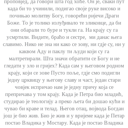
проповјед, да говори шта год хоће. Он је, сваки пут
када би то учинили, подигао своје руке високо и
почињао молитву Богу, говорећи ријечи Драги
Боже. То је толико излуђивало те зликовце, да би
они обарали то буре и тукли га. На крају су га
усмртили. Видите, браћо и сестре, ми данас њега
славимо. Нико не зна ни како се зову, ни гдје су, ни у
каквом Аду и паклу ти људи који су га
малтретирали. Шта значи обратити се Богу и не
гледати у зло и гријех? Када сам у његовом родном
крају, који се зове Пусто поље, гдје смо подигли
једну црквицу у његову славу и част, један стари
човјек испричао нам је једну причу која се
препричава у том крају. Када је Петра био младић,
студирао је теологију а преко љета би дошао кући и
чувао би краве и телад. Његов отац, војвода Богдан
још је био жив. Био је жив и у вријеме када је Петар
постао Владика у Мостару. Када је постао Владика