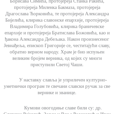
Борисава Симића, протојереја Станка Ракића,
протојереја Миленка Бакмаза, протојереја
Драгослава Ћорковића, те протојереја Александра
Бијелића, клирика славонске епархије, протојереја
Владимира Голубовића, клирика браничевске
епархије и протојереја Братислава Божовића, као и
ђакона Александра Дебељака. Након произнесеног
Јевнађеља, епископ Григорије се, честитајући славу,
обратио верном народу. Храм је био испуњен
великим бројем верника, од којих су многи
приступили Светој Чаши.
У наставку славља је уприличен културно-
уметнички програм те свечани славски ручак за све
вернике и званице.
Кумови овогодиње славе били су: др.