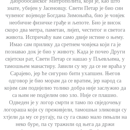
дабробосанског Митрополита, који је, као што
знате, убијен у Јасеновцу. Свети Петар је био син
чувеног војеводе Богдана Зимоњића, био је човјек
необичне физичке грађе и љепоте. Био је висок
скоро два метра, паметан, лијеп, честитог и светога
живота. Испричаћу вам само двије истине о њему.
Имао сам прилику да сретнем човјека који га је
познавао док је био у животу. Када је почео Други
свјетски рат, Свети Петар се нашао у Пљевљима, у
тамошњем манастиру. Јавили су му да се не враћа у
Сарајево, јер ће сигурно бити ухапшен. Његов
одговор је био морам да се вратим, јер народ са
којим сам подијелио толико добра није заслужио да
са њим не подјелим ово зло. Није се плашио.
Одведен је у логор смрти и тамо по свједочењу
логораша који су преживјели, тамошњи зликовци су
хтјели да му се ругају, па су га свако мало пењали на
неко буре, па су тражили од њега да држи