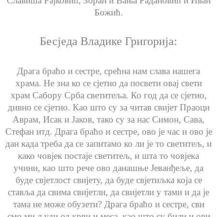
Славиша Рајковић, Зоран и Вања Радановић и Иван
Божић.
Бесједа Владике Григорија:
Драга браћо и сестре, срећна нам слава нашега
храма. Не зна ко се сјетио да посвети овај свети
храм Сабору Срба светитеља. Ко год да се сјетио,
дивно се сјетио. Као што су за читав свијет Праоци
Аврам, Исак и Јаков, тако су за нас Симон, Сава,
Стефан итд. Драга браћо и сестре, ово је час и ово је
дан када треба да се запитамо ко ли је то светитељ, и
како човјек постаје светитељ, и шта то човјека
учини, као што рече ово данашње Јеванђеље, да
буде свјетлост свијету, да буде свјетиљка која се
ставља да свима свијетли, да свијетли у тами и да је
тама не може обузети? Драга браћо и сестре, сви
смо ми људи од крви и меса, као што су били и ови