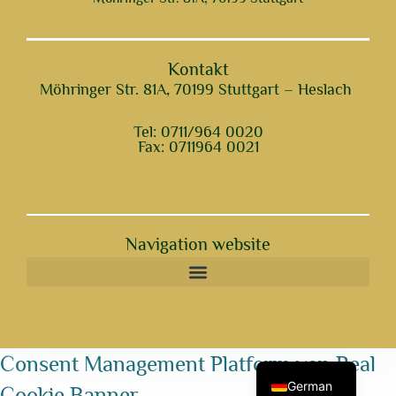
Kontakt
Möhringer Str. 81A, 70199 Stuttgart – Heslach
Tel: 0711/964 0020
Fax: 0711964 0021
Navigation website
Serbian
Consent Management Platform von Real
German
Cookie Banner