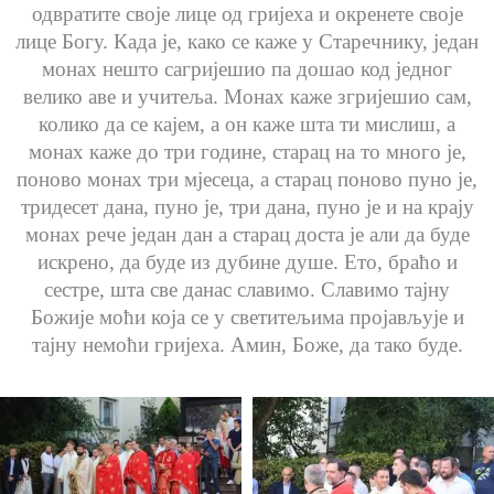
одвратите своје лице од гријеха и окренете своје
лице Богу. Када је, како се каже у Старечнику, један
монах нешто сагријешио па дошао код једног
велико аве и учитеља. Монах каже згријешио сам,
колико да се кајем, а он каже шта ти мислиш, а
монах каже до три године, старац на то много је,
поново монах три мјесеца, а старац поново пуно је,
тридесет дана, пуно је, три дана, пуно је и на крају
монах рече један дан а старац доста је али да буде
искрено, да буде из дубине душе. Ето, браћо и
сестре, шта све данас славимо. Славимо тајну
Божије моћи која се у светитељима пројављује и
тајну немоћи гријеха. Амин, Боже, да тако буде.